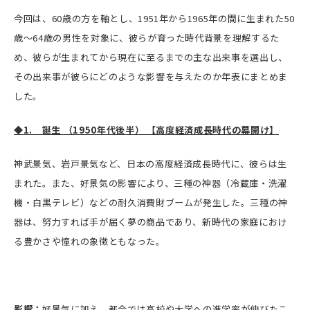
今回は、60歳の方を軸とし、1951年から1965年の間に生まれた50
歳～64歳の男性を対象に、彼らが育った時代背景を理解するた
め、彼らが生まれてから現在に至るまでの主な出来事を選出し、
その出来事が彼らにどのような影響を与えたのか年表にまとめま
した。
◆1. 誕生 （1950年代後半） 【高度経済成長時代の幕開け】
神武景気、岩戸景気など、日本の高度経済成長時代に、彼らは生
まれた。また、好景気の影響により、三種の神器（冷蔵庫・洗濯
機・白黒テレビ）などの耐久消費財ブームが発生した。三種の神
器は、努力すれば手が届く夢の商品であり、新時代の家庭におけ
る豊かさや憧れの象徴ともなった。
影響：
好景気に加え、都会では高校や大学への進学率が伸びたこ