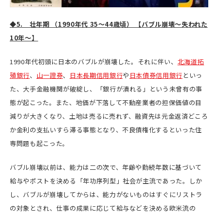
◆5. 壮年期 （1990年代 35～44歳頃） 【バブル崩壊～失われた
10年～】
1990年代初頭に日本のバブルが崩壊した。それに伴い、
北海道拓
殖銀行
、
山一證券
、
日本長期信用銀行
や
日本債券信用銀行
といっ
た、大手金融機関が破綻し、「銀行が潰れる」という未曾有の事
態が起こった。また、地価が下落して不動産業者の担保価値の目
減りが大きくなり、土地は売るに売れず、融資先は元金返済どころ
か金利の支払いすら滞る事態となり、不良債権化するといった住
専問題も起こった。
バブル崩壊以前は、能力は二の次で、年齢や勤続年数に基づいて
給与やポストを決める「年功序列型」社会が主流であった。しか
し、バブルが崩壊してからは、能力がないものはすぐにリストラ
の対象とされ、仕事の成果に応じて給与などを決める欧米流の