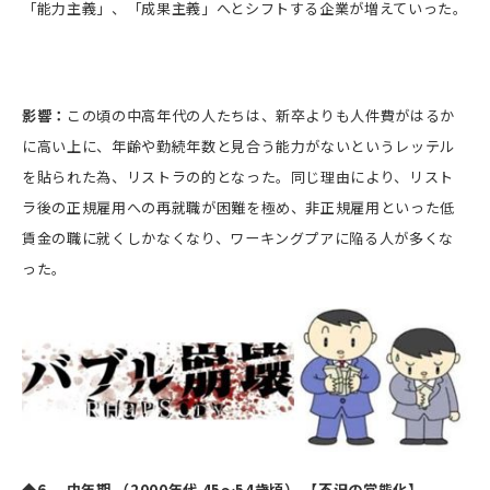
「能力主義」、「成果主義」へとシフトする企業が増えていった。
影響：
この頃の中高年代の人たちは、新卒よりも人件費がはるか
に高い上に、年齢や勤続年数と見合う能力がないというレッテル
を貼られた為、リストラの的となった。同じ理由により、リスト
ラ後の正規雇用への再就職が困難を極め、非正規雇用といった低
賃金の職に就くしかなくなり、ワーキングプアに陥る人が多くな
った。
◆6. 中年期 （2000年代 45～54歳頃） 【不況の常態化】