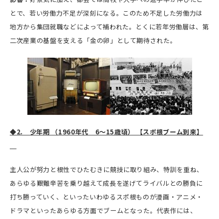
とで、若い労働力不足が深刻になる。このため不足した労働力は
地方から集団就職などによって補われた。とくに若年労働層は、第
二次産業の基盤を支える「金の卵」として期待された。
◆2. 少年期 （1960年代 6～15歳頃） 【スポ根ブーム到来】
主人公が努力と根性でひたむきに競技に取り組み、特訓を重ね、
あらゆる艱難辛苦を乗り越えて成長を遂げてライバルとの勝負に
打ち勝っていく、といったいわゆるスポ根ものが漫画・アニメ・
ドラマといったあらゆる方面でブームとなった。代表作には、