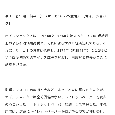
◆3. 青年期 前半 （1970年代 16～25歳頃） 【オイルショッ
ク】
オイルショックとは、1973年と1979年に始まった、原油の供給逼
迫および石油価格高騰と、それによる世界の経済混乱である。こ
れにより、日本の消費は低迷し、1974年（昭和49年）に-1.2%と
いう戦後初めてのマイナス成長を経験し、高度経済成長がここに
終焉を迎えた。
影響：
マスコミの報道や噂などによって不安に駆られた人々が、
オイルショックとは全く関係のない、トイレットペーパーを買占
めるといった、「トイレットペーパー騒動」まで勃発した。小売
店では、店頭にトイレットペーパーが並ぶや否や客が押し掛け、