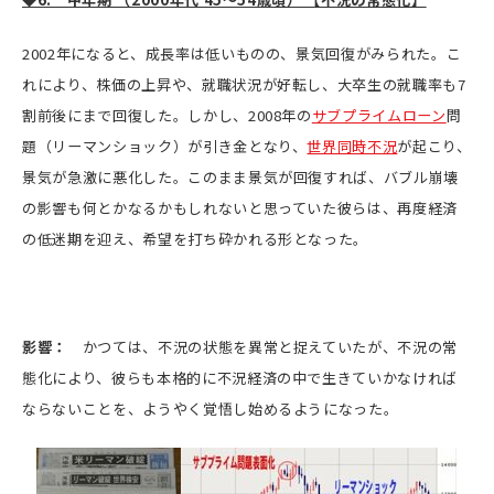
2002年になると、成長率は低いものの、景気回復がみられた。こ
れにより、株価の上昇や、就職状況が好転し、大卒生の就職率も7
割前後にまで回復した。しかし、2008年の
サブプライムローン
問
題（リーマンショック）が引き金となり、
世界同時不況
が起こり、
景気が急激に悪化した。このまま景気が回復すれば、バブル崩壊
の影響も何とかなるかもしれないと思っていた彼らは、再度経済
の低迷期を迎え、希望を打ち砕かれる形となった。
影響：
かつては、不況の状態を異常と捉えていたが、不況の常
態化により、彼らも本格的に不況経済の中で生きていかなければ
ならないことを、ようやく覚悟し始めるようになった。